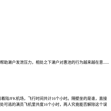
濑户发泄压力，相处之下濑户对惠池的行为越来越在意......
到着陆JFK机场，飞行时间共计16个小时。隔壁坐的是谁，直接
处可逃的满员飞机里共度16个小时，两人究竟能否解除这个误