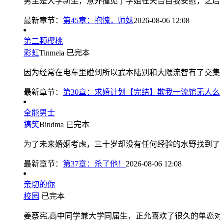
男主是大学新生，意外撞见了学姐在天台自我安慰，之后阴
最新章节：
第45章：抱愧，师妹
2026-08-06 12:08
第二颗樱桃
彩虹
Tinmeia
已完本
因为经常在电车里碰到所以武本陆别和大隈流智有了交集
最新章节：
第30章：求婚计划【完结】欺我一流馆无人
全能男士
搞笑
Bindma
已完本
为了未来婚姻考虑，三十岁却没有任何经验的水野找到了“什
最新章节：
第37章：杀了他！
2026-08-06 12:08
亲切的你
校园
已完本
姜蔡宪,高中同学兼大学同届生，正允喜欢了很久的单恋