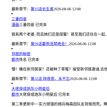
最新章节：
第35话长生者
2026-08-06 12:08
三妻四妾
漫画
三妻四妾
已完本
我有两个老婆, 而且她们还是闺蜜！甚至我们还住在一起......
最新章节：
第59话霍雨浩禁绝去！
2026-08-06 12:08
邻居的秘密
都市
佚名
已完本
懵！睡在新邻居家？还被种了草莓？接受新邻居邀请,去他家
最新章节：
第32话 除夜恩，永不忘
2026-08-06 12:08
大佬穿成炮灰小明星后
都市
大佬穿成炮灰小明星后
已完本
第二季更新中~~实力很强的佣兵梅森因队友背叛而死。