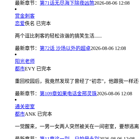
最新章节：
第71话无尽海下除夜凶煞
2026-08-06 12:08
赏金刺客
恋爱
佚名
已完本
两个逗比刺客的轻松诙谐的搞笑生活......
最新章节：
第72话 沙场以外的超卓
2026-08-06 12:08
阳光老师
都市
EVY
已完本
重回校园后，我竟然发现了曾经了“初恋”，他跟我一样还都是老
最新章节：
第109章如果电话金邢灵珠
2026-08-06 12:08
通关密室
都市
ANK
已完本
一觉醒来，一男一女两人突然被关在一间密室，要想逃离出去
最新章节：
第11章这一别，只怕是永别
2026-08-06 12:08