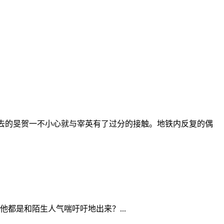
走去的旻贺一不小心就与宰英有了过分的接触。地铁内反复的偶
都是和陌生人气喘吁吁地出来？...