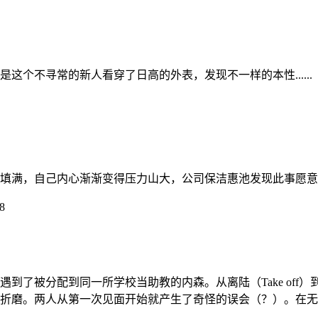
个不寻常的新人看穿了日高的外表，发现不一样的本性......
满，自己内心渐渐变得压力山大，公司保洁惠池发现此事愿意帮助
8
了被分配到同一所学校当助教的内森。从离陆（Take off）
的折磨。两人从第一次见面开始就产生了奇怪的误会（？）。在无