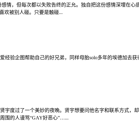
份感情，但每次都以失败告终的正允。独自把这份感情深埋在心
欢被别人碰。只要是触碰...
爱经验企图帮助自己的好兄弟，同样母胎solo多年的埃德加去
贤宇度过了一个美妙的夜晚。贤宇想要问他名字和联系方式，却
的人谩骂“GAY好恶心”…...