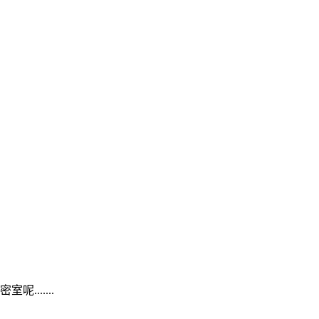
......