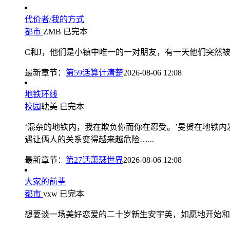
代价者/我的方式
都市
ZMB
已完本
C和J，他们是小镇中唯一的一对朋友，有一天他们突然被陌
最新章节：
第59话算计清楚
2026-08-06 12:08
地铁环线
校园
耽美
已完本
‘混杂的地铁内，我在欺负你而你在忍受。’旻贺在地铁
遇让俩人的关系变得越来越危险…...
最新章节：
第27话萧瑟世界
2026-08-06 12:08
大家的前辈
都市
vxw
已完本
想要谈一场美好恋爱的二十岁新生安宇英，如愿地开始和