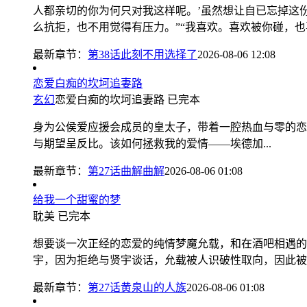
人都亲切的你为何只对我这样呢。’虽然想让自已忘掉这
么抗拒，也不用觉得有压力。”“我喜欢。喜欢被你碰，也喜
最新章节：
第38话此刻不用选择了
2026-08-06 12:08
恋爱白痴的坎坷追妻路
玄幻
恋爱白痴的坎坷追妻路
已完本
身为公侯爱应援会成员的皇太子，带着一腔热血与零的恋
与期望呈反比。该如何拯救我的爱情——埃德加...
最新章节：
第27话曲解曲解
2026-08-06 01:08
给我一个甜蜜的梦
耽美
已完本
想要谈一次正经的恋爱的纯情梦魔允载，和在酒吧相遇的
宇，因为拒绝与贤宇谈话，允载被人识破性取向，因此被周围
最新章节：
第27话黄泉山的人族
2026-08-06 01:08