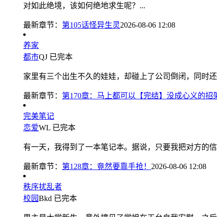
对如此绝境，该如何绝地求生呢？...
最新章节：
第105话怪异生灵
2026-08-06 12:08
养家
都市
QJ
已完本
家里有三个出生不久的娃娃，却碰上了公司倒闭，同时还要
最新章节：
第170章：马上都可以【完结】没成心义的招
完美笔记
恋爱
WL
已完本
有一天，我得到了一本笔记本。据说，只要我把对方的信息
最新章节：
第128章：竟然要靠手抢！
2026-08-06 12:08
秩序扰乱者
校园
Bkd
已完本