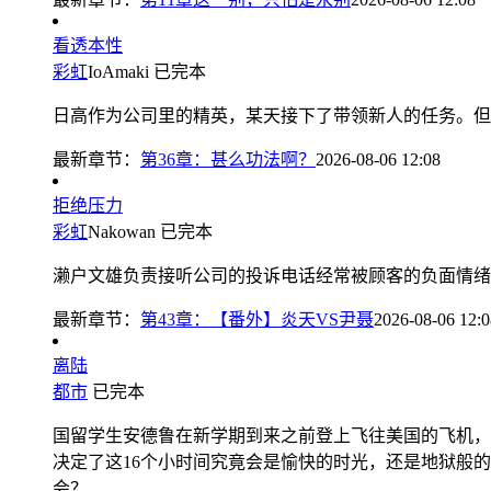
看透本性
彩虹
IoAmaki
已完本
日高作为公司里的精英，某天接下了带领新人的任务。但是这
最新章节：
第36章：甚么功法啊？
2026-08-06 12:08
拒绝压力
彩虹
Nakowan
已完本
濑户文雄负责接听公司的投诉电话经常被顾客的负面情绪填
最新章节：
第43章：【番外】炎天VS尹聂
2026-08-06 12:0
离陆
都市
已完本
国留学生安德鲁在新学期到来之前登上飞往美国的飞机，遇到
决定了这16个小时间究竟会是愉快的时光，还是地狱般
会？...