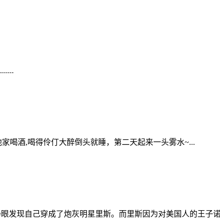
...
喝酒,喝得伶仃大醉倒头就睡，第二天起来一头雾水~...
睁眼发现自己穿成了炮灰明星里斯。而里斯因为对美国人的王子