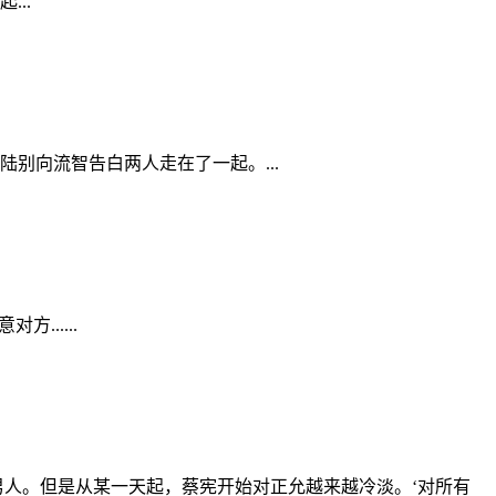
..
别向流智告白两人走在了一起。...
.....
男人。但是从某一天起，蔡宪开始对正允越来越冷淡。‘对所有