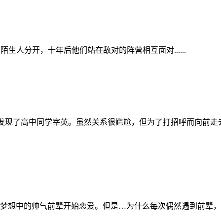
生人分开，十年后他们站在敌对的阵营相互面对......
内发现了高中同学宰英。虽然关系很尴尬，但为了打招呼而向前
梦想中的帅气前辈开始恋爱。但是…为什么每次偶然遇到前辈，他