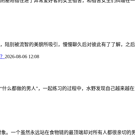
差阳错住进了异常爱好者的女生宿舍，和宿舍女生们纠缠在一起.
，陆别被流智的美貌所吸引，慢慢聊久后对彼此有了了解，之后陆
么？
2026-08-06 12:08
么都做的男人”，一起练习的过程中，水野发现自己越来越在意对方.
对象。一个虽然永远站在食物链的最顶端却对所有人都很亲切的