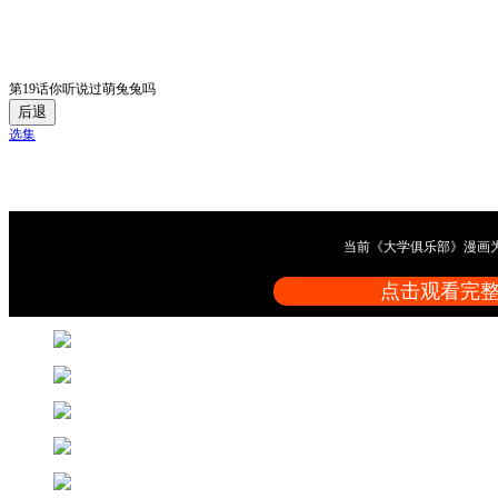
第19话你听说过萌兔兔吗
后退
选集
当前《大学俱乐部》漫画
点击观看完