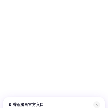
🍌 香蕉漫画官方入口
✕