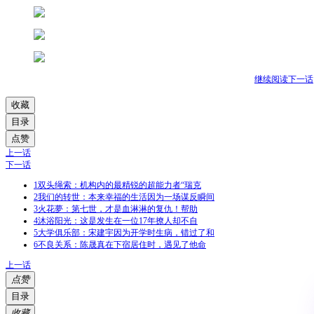
继续阅读下一话
收藏
目录
点赞
上一话
下一话
1
双头绳索：机构内的最精锐的超能力者“瑞克
2
我们的转世：本来幸福的生活因为一场谋反瞬间
3
火花夢：第七世，才是血淋淋的复仇！帮助
4
沐浴阳光：这是发生在一位17年撩人却不自
5
大学俱乐部：宋建宇因为开学时生病，错过了和
6
不良关系：陈晟真在下宿居住时，遇见了他命
上一话
点赞
目录
收藏