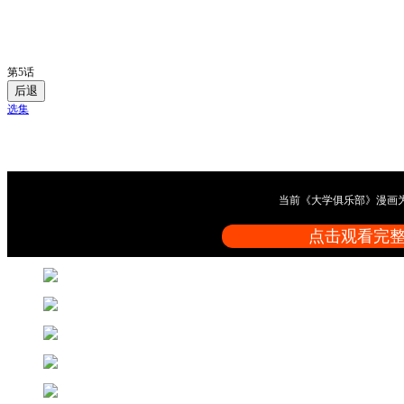
第5话
后退
选集
当前《大学俱乐部》漫画
点击观看完