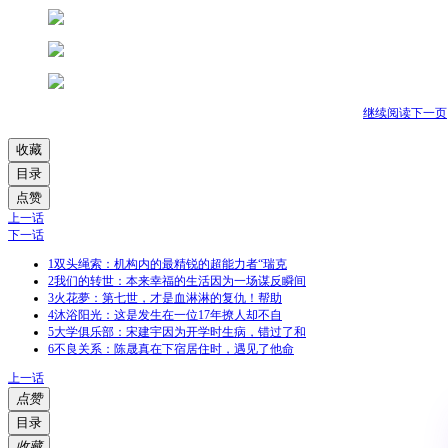
继续阅读下一页
收藏
目录
点赞
上一话
下一话
1
双头绳索：机构内的最精锐的超能力者“瑞克
2
我们的转世：本来幸福的生活因为一场谋反瞬间
3
火花夢：第七世，才是血淋淋的复仇！帮助
4
沐浴阳光：这是发生在一位17年撩人却不自
5
大学俱乐部：宋建宇因为开学时生病，错过了和
6
不良关系：陈晟真在下宿居住时，遇见了他命
上一话
点赞
目录
收藏