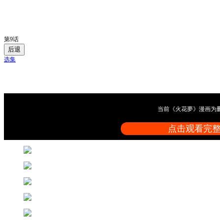
第9话
后退
选集
当前《火花夢》漫画为
点击观看完