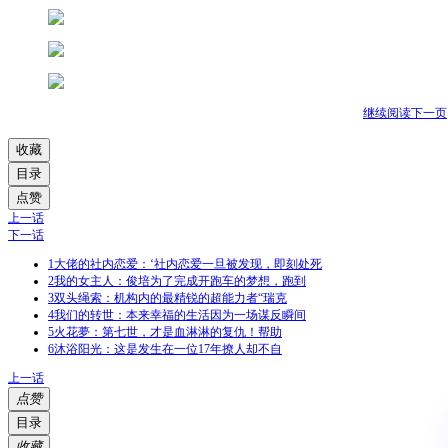
继续阅读下一页
收藏
目录
点赞
上一话
下一话
1
大佬的社内恋爱：‘社内恋爱一旦被发现，即刻处死
2
我的女主人：俊培为了完成开跑车的梦想，跑到
3
双头绳索：机构内的最精锐的超能力者“瑞克
4
我们的转世：本来幸福的生活因为一场谋反瞬间
5
火花夢：第七世，才是血淋淋的复仇！帮助
6
沐浴阳光：这是发生在一位17年撩人却不自
上一话
点赞
目录
收藏