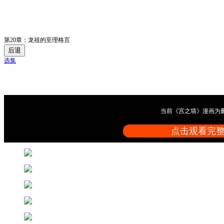
第20章：龙祖的至理格言
后退
选集
当前《宫之墙》漫画为
点击观看完