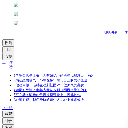
继续阅读下一话
收藏
目录
点赞
上一话
下一话
1
学生会长是王爷：具有超忆症的余腾飞爆发出一系列
2
为初恋而喘气：小希在多年后与自己的发小重逢，
3
假戏真做：洁林在戏剧社团对一位帅气的美女
4
虚灵幻想谭：半年内无法找到《阴界奇录》的下
5
宫之墙：海元的父亲被皇帝看上，因此他也
6
心魔游戏：我们身边的每个人，心中或多或少
上一话
点赞
目录
收藏