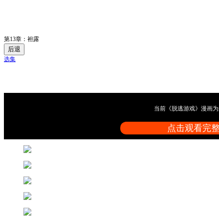
第13章：袒露
后退
选集
当前《脱逃游戏》漫画为
点击观看完