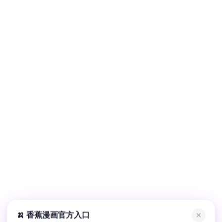
🍌 香蕉漫画官方入口
✕