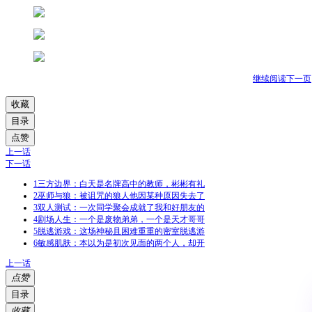
继续阅读下一页
收藏
目录
点赞
上一话
下一话
1
三方边界：白天是名牌高中的教师，彬彬有礼
2
巫师与狼：被诅咒的狼人他因某种原因失去了
3
双人测试：一次同学聚会成就了我和好朋友的
4
剧场人生：一个是废物弟弟，一个是天才哥哥
5
脱逃游戏：这场神秘且困难重重的密室脱逃游
6
敏感肌肤：本以为是初次见面的两个人，却开
上一话
点赞
目录
收藏