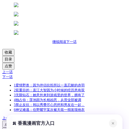
继续阅读下一话
收藏
目录
点赞
上一话
下一话
1
爱情野兽：因为伴侣抗拒所以一直忍耐的赤羽
2
双重目的：直江大智因为小时候的经历患有双
3
无限钻石：她意外来到游戏里的世界，拥有了
4
独占你：莲池因为长相凶恶，从营业部被调
5
禁止反抗：韩以秀费尽心思想和男友在一起，
6
神父难逃：住野耀宇某次被天筱一彻发现他衣
上一话
🍌 香蕉漫画官方入口
✕
点赞